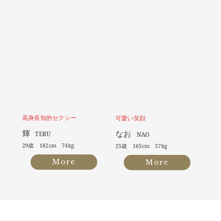
高身長知的セクシー
可愛い笑顔
輝
なお
TERU
NAO
29歳 182cm 74kg
25歳 165cm 57kg
More
More