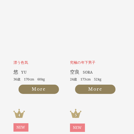
漂う色気
究極の年下男子
悠
空良
YU
SORA
36歳 170cm 60kg
24歳 173cm 52kg
More
More
NEW
NEW