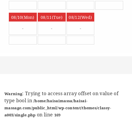
08/10(Mon)
08/11(Tue)
08/12(Wed)
-
-
-
: Trying to access array offset on value of
Warning
type bool in
/home/haisaimassa/haisai-
massage.com/public_html/wp-content/themes/classy-
on line
a003/single.php
169