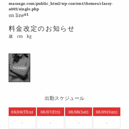
massage.com/public_html/wp-content/themes/classy-
a003/single.php
61
on line
料金改定のお知らせ
歳 cm kg
出勤スケジュール
08/06(Thu)
08/07(Fri)
08/08(Sat)
08/09(Sun)
-
-
-
-